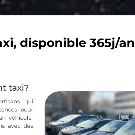
i, disponible 365j/an
t taxi?
artisans qui
tences pour
 un véhicule
ris avec des