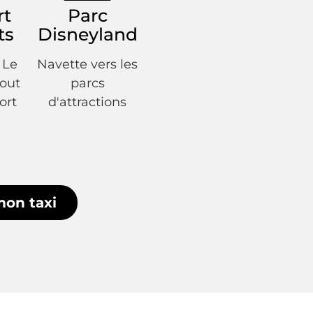
rt
Parc
ts
Disneyland
, Le
Navette vers les
tout
parcs
ort
d'attractions
mon taxi