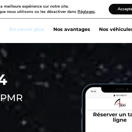
a meilleure expérience sur notre site.
onventionné VSL
Pa
Accept
que nous utilisons ou les désactiver dans
Réglages
.
En savoir plus
Nos avantages
Nos véhicule
4
 TPMR