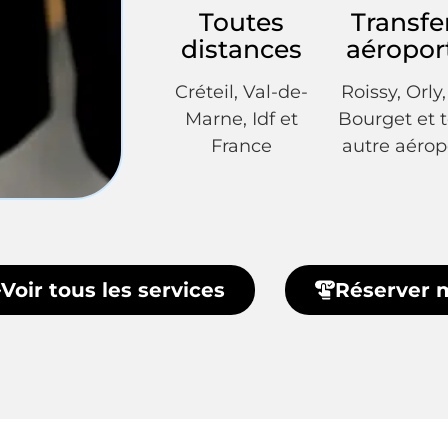
Toutes
Transfe
distances
aéropor
Créteil, Val-de-
Roissy, Orly
Marne, Idf et
Bourget et 
France
autre aérop
Voir tous les services
Réserver 