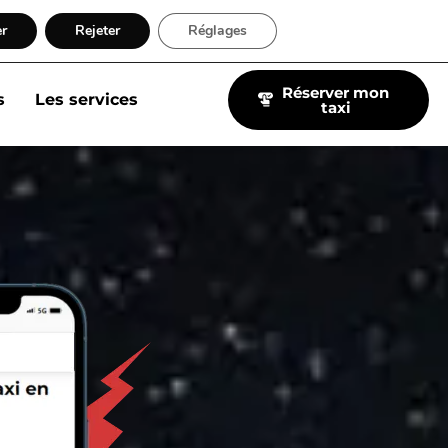
yez à bord :
er
Rejeter
Réglages
Réserver mon
s
Les services
taxi